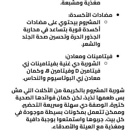
مغذية ومشبعة.
مضادات الأكسدة:
المشروم بيحتوي على مضادات
أكسدة قوية بتساعد في محاربة
الجذور الحرة وتحسين صحة الجلد
والشعر.
فيتامينات ومعادن:
الشوربة دي غنية بفيتامينات زي
فيتامين D وفيتامين B، وكمان
معادن زي البوتاسيوم والنحاس.
شوربة المشروم بالكريمة من الأكلات اللي مش
بس طعمها لذيذ، لكن كمان فوائدها الصحية
كتيرة. الوصفة دي سهلة وسريعة التحضير،
وممكن تتعمل بمكونات بسيطة موجودة في
كل بيت. جربوها واستمتعوا بوجبة دافية
ومغذية مع العيلة والأصدقاء.