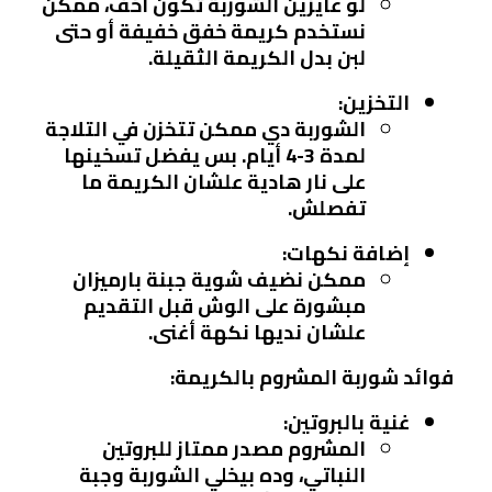
لو عايزين الشوربة تكون أخف، ممكن
نستخدم كريمة خفق خفيفة أو حتى
لبن بدل الكريمة الثقيلة.
التخزين:
الشوربة دي ممكن تتخزن في التلاجة
لمدة 3-4 أيام. بس يفضل تسخينها
على نار هادية علشان الكريمة ما
تفصلش.
إضافة نكهات:
ممكن نضيف شوية جبنة بارميزان
مبشورة على الوش قبل التقديم
علشان نديها نكهة أغنى.
فوائد شوربة المشروم بالكريمة:
غنية بالبروتين:
المشروم مصدر ممتاز للبروتين
النباتي، وده بيخلي الشوربة وجبة