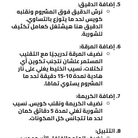
إضافة الدقيق:
نرش الدقيق فوق المشروم ونقلبه
كويس لحد ما يتوزع بالتساوي.
الدقيق هنا هيشتغل كعامل تكثيف
للشوربة.
إضافة المرقة:
نضيف المرقة تدريجيًا مع التقليب
المستمر علشان نتجنب تكوين أي
تكتلات. نسيب الخليط يغلي على نار
هادية لمدة 10-15 دقيقة لحد ما
المشروم يستوي تمامًا.
إضافة الكريمة:
نضيف الكريمة ونقلب كويس. نسيب
الشوربة تغلي لمدة 5 دقائق كمان
لحد ما تتجانس كل المكونات.
التتبيل: