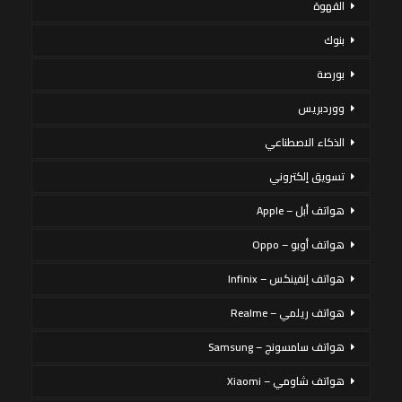
القهوة
بنوك
بورصة
ووردبريس
الذكاء الاصطناعي
تسويق إلكتروني
هواتف أبل – Apple
هواتف أوبو – Oppo
هواتف إنفينكس – Infinix
هواتف ريلمي – Realme
هواتف سامسونج – Samsung
هواتف شاومي – Xiaomi