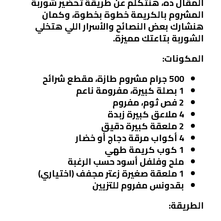
المقال ده، هنتكلم عن طريقة تحضير شوربة
المشروم بالكريمة خطوة بخطوة، وكمان
هنشارك بعض النصائح والأسرار اللي هتخلي
الشوربة بتاعتك مميزة.
المكونات:
500 جرام مشروم طازة، مقطع شرائح
1 بصلة كبيرة، مفرومة ناعم
2 فص ثوم، مفروم
4 ملاعق كبيرة زبدة
2 ملعقة كبيرة دقيق
4 أكواب مرقة دجاج أو خضار
1 كوب كريمة طهي
ملح وفلفل أسود حسب الرغبة
1 ملعقة صغيرة زعتر مجفف (اختياري)
بقدونس مفروم للتزيين
الطريقة: