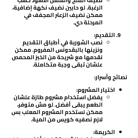
نضيف الملح والفلفل الأسود حسب
الرغبة. لو حابين نضيف نكهة إضافية،
ممكن نضيف الزعتر المجفف في
المرحلة دي.
التقديم:
نصب الشوربة في أطباق التقديم
ونزينها بالبقدونس المفروم. ممكن
نقدمها مع شريحة من الخبز المحمص
علشان تبقى وجبة متكاملة.
نصائح وأسرار:
اختيار المشروم:
يفضل استخدام مشروم طازة علشان
الطعم يبقى أفضل. لو مش متوفر،
ممكن نستخدم المشروم المعلب بس
لازم نصفيه كويس من المية.
الكريمة: