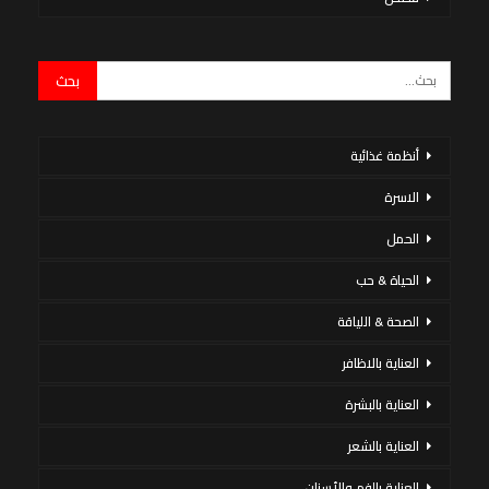
أنظمة غذائية
الاسرة
الحمل
الحياة & حب
الصحة & اللياقة
العناية بالاظافر
العناية بالبشرة
العناية بالشعر
العناية بالفم والأسنان