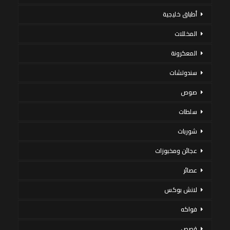
أطباق خليجية
المخللات
المعكرونة
سندوتشات
صوص
سلطات
شوربات
عجائن ومخبوزات
عصائر
لانش بوكس
فواكه
قصص