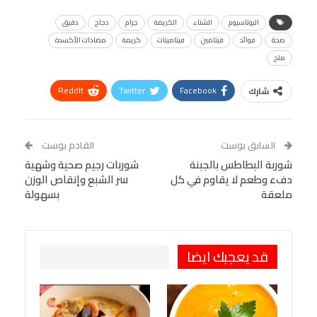
البوتاسيوم
الشتاء
الكريمة
جرام
دجاج
دقيق
صحة
فوائد
فيتامين
فيتامينات
كريمة
مضادات الأكسدة
ملح
ReddIt
Twitter
Facebook
شارك
Linkedin
Facebook Messenger
WhatsApp
Telegram
Tumblr
السابق بوست
القادم بوست
البريد الإلكتروني
شوربة البطاطس بالجبنة
StumbleUpon
VK
شوربات رجيم صحية وشهية
دفء وطعم لا يقاوم في كل
سر الشبع وإنقاص الوزن
Viber
BlackBerry
LINE
Digg
ملعقة
بسهولة
طباعة
OK.ru
Pinterest
قد يعجبك ايضا