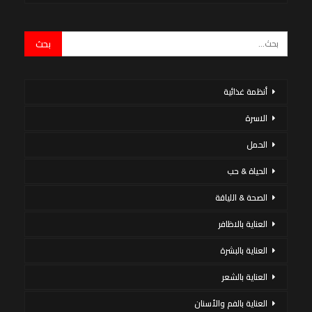
أنظمة غذائية
الاسرة
الحمل
الحياة & حب
الصحة & اللياقة
العناية بالاظافر
العناية بالبشرة
العناية بالشعر
العناية بالفم والأسنان