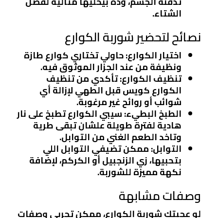
تدفئة الجسم، وده بيخليها مثالية لفصل
الشتاء.
نصائح لتحضير شوربة الكوارع
اختيار الكوارع
: حاولي تختاري كوارع طازة
ونظيفة من عند الجزار الموثوق فيه.
تنظيف الكوارع
: تأكدي من تنظيف
الكوارع كويس قبل الطهي لإزالة أي
شوائب أو روائح غير مرغوبة.
الطبخ البطيء
: سيبي الكوارع تطبخ على نار
هادية لفترة طويلة علشان تبقى طرية
وتاخد الطعم الغني من التوابل.
التوابل
: ممكن تضيفي التوابل اللي
بتحبيها، زي الزنجبيل أو الكركم، لإضافة
نكهة مميزة للشوربة.
وصفات مشابهة
لو عجبتك شوربة الكوارع، ممكن تجربي وصفات