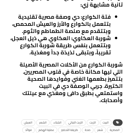
تانية مشابهة زي:
فتة الكوارع
: دي وصفة مصرية تقليدية
بتتعمل بالكوارع والأرز والعيش المحمص،
وبتتقدم مع صلصة الطماطم والثوم.
شوربة العكاوي
: العكاوي هي ذيل العجل،
وبتتعمل بنفس طريقة شوربة الكوارع
تقريباً، وبتبقى لذيذة جداً ومغذية.
شوربة الكوارع من الأكلات المصرية الأصيلة
اللي ليها مكانة خاصة في قلوب المصريين.
بتتميز بطعمها الغني وفوايدها الصحية
الكتيرة. جربي الوصفة دي في البيت
واستمتعي بطبق دافئ ومغذي مع عيلتك
وأصحابك.
البيت
الزيت
الزيت النباتي
الشتاء
الشعر
العيش
المصرية
شعر
صحة
طريقة التحضير
عملية الهضم
فوائد