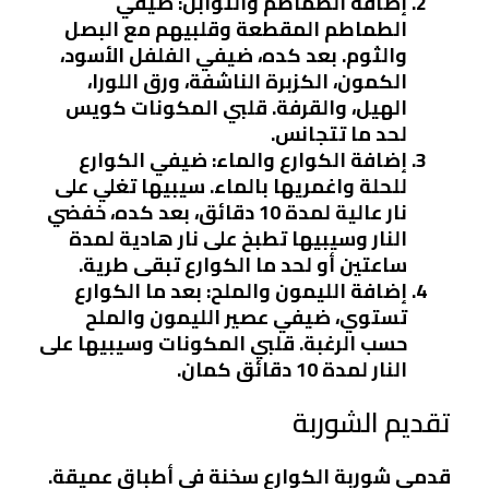
إضافة الطماطم والتوابل
: ضيفي
الطماطم المقطعة وقلبيهم مع البصل
والثوم. بعد كده، ضيفي الفلفل الأسود،
الكمون، الكزبرة الناشفة، ورق اللورا،
الهيل، والقرفة. قلبي المكونات كويس
لحد ما تتجانس.
إضافة الكوارع والماء
: ضيفي الكوارع
للحلة واغمريها بالماء. سيبيها تغلي على
نار عالية لمدة 10 دقائق، بعد كده، خفضي
النار وسيبيها تطبخ على نار هادية لمدة
ساعتين أو لحد ما الكوارع تبقى طرية.
إضافة الليمون والملح
: بعد ما الكوارع
تستوي، ضيفي عصير الليمون والملح
حسب الرغبة. قلبي المكونات وسيبيها على
النار لمدة 10 دقائق كمان.
تقديم الشوربة
قدمي شوربة الكوارع سخنة في أطباق عميقة.