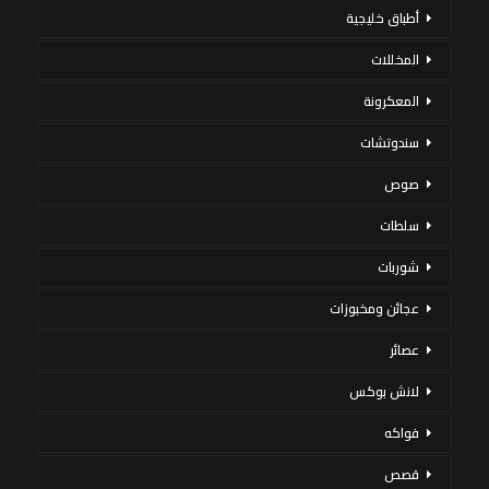
أطباق خليجية
المخللات
المعكرونة
سندوتشات
صوص
سلطات
شوربات
عجائن ومخبوزات
عصائر
لانش بوكس
فواكه
قصص