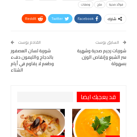
فوائد صحية
ملح
وصفات
ReddIt
Twitter
Facebook
شارك
Linkedin
Facebook Messenger
WhatsApp
Telegram
Tumblr
السابق بوست
القادم بوست
البريد الإلكتروني
شوربات رجيم صحية وشهية
StumbleUpon
VK
شوربة لسان العصفور
سر الشبع وإنقاص الوزن
بالدجاج والليمون دفء
Viber
BlackBerry
LINE
Digg
بسهولة
وطعم لا يقاوم في أيام
الشتاء
طباعة
OK.ru
Pinterest
قد يعجبك ايضا