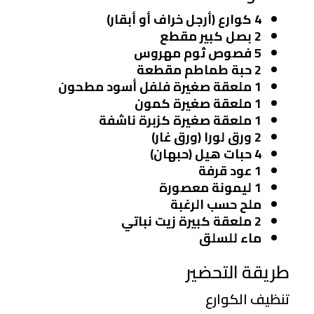
4 كوارع (أرجل خراف أو أبقار)
2 بصل كبير مقطع
5 فصوص ثوم مهروس
2 حبة طماطم مقطعة
1 ملعقة صغيرة فلفل أسود مطحون
1 ملعقة صغيرة كمون
1 ملعقة صغيرة كزبرة ناشفة
2 ورق لورا (ورق غار)
4 حبات هيل (حبهان)
1 عود قرفة
1 ليمونة معصورة
ملح حسب الرغبة
2 ملعقة كبيرة زيت نباتي
ماء للسلق
طريقة التحضير
تنظيف الكوارع