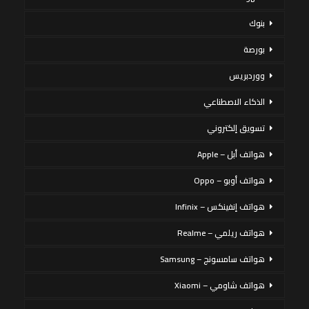
بنوك
بورصة
ووردبريس
الذكاء الاصطناعي
تسويق إلكتروني
هواتف أبل – Apple
هواتف أوبو – Oppo
هواتف إنفينكس – Infinix
هواتف ريلمي – Realme
هواتف سامسونج – Samsung
هواتف شاومي – Xiaomi