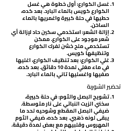
غسل الكوارع
: أول خطوة هي غسل
الكوارع كويس بالماء البارد. بعد كده،
حطيها في حلة كبيرة واغمريها بالماء
الساخن.
إزالة الشعر
: استخدمي سكين حاد لإزالة أي
شعر موجود على الكوارع. ممكن
تستخدمي ملح خشن لفرك الكوارع
وتنظيفها كويس.
غلي الكوارع
: بعد تنظيف الكوارع، اغليها
في ماء مغلي لمدة 10 دقائق. بعد كده،
صفيها واغسليها تاني بالماء البارد.
تحضير الشوربة
تشويح البصل والثوم
: في حلة كبيرة،
سخني الزيت النباتي على نار متوسطة.
ضيفي البصل المقطع وشوحيه لحد ما
يبقى لونه ذهبي. بعد كده، ضيفي الثوم
المهروس وقلبيهم مع بعض لمدة دقيقة.