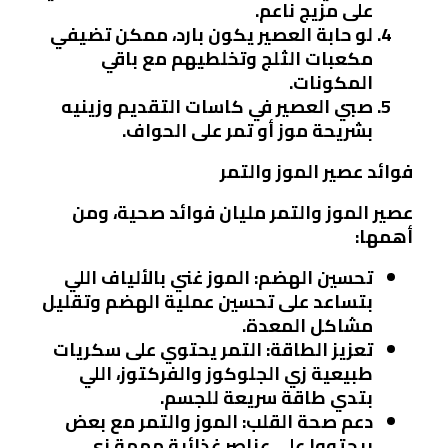
على مزيج ناعم.
لو حابة العصير يكون بارد، ممكن تضيفي
مكعبات الثلج وتخلطيهم مع باقي
المكونات.
صبي العصير في كاسات التقديم وزينيه
بشريحة موز أو تمر على الحواف.
فوائد عصير الموز والتمر
عصير الموز والتمر مليان فوائد صحية، ومن
أهمها:
تحسين الهضم
: الموز غني بالألياف اللي
بتساعد على تحسين عملية الهضم وتقليل
مشاكل المعدة.
تعزيز الطاقة
: التمر يحتوي على سكريات
طبيعية زي الجلوكوز والفركتوز، اللي
بتدي طاقة سريعة للجسم.
دعم صحة القلب
: الموز والتمر مع بعض
بيحتووا على عناصر غذائية مهمة زي