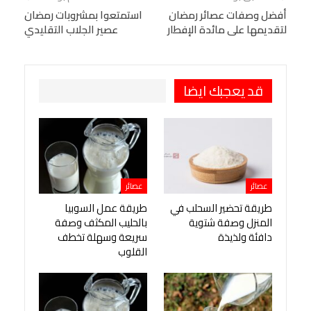
البريد الإلكتروني
أفضل وصفات عصائر رمضان
StumbleUpon
VK
استمتعوا بمشروبات رمضان
لتقديمها على مائدة الإفطار
عصير الجلاب التقليدي
Viber
BlackBerry
LINE
Digg
طباعة
OK.ru
Pinterest
قد يعجبك ايضا
عصائر
عصائر
طريقة تحضير السحلب في
طريقة عمل السوبيا
المنزل وصفة شتوية
بالحليب المكثف وصفة
دافئة ولذيذة
سريعة وسهلة تخطف
القلوب