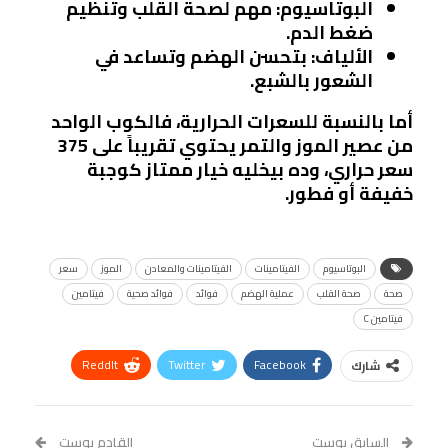
البوتاسيوم
: مهم لصحة القلب وتنظيم
ضغط الدم.
الألياف
: بتحسن الهضم وتساعد في
الشعور بالشبع.
أما بالنسبة للسعرات الحرارية، فالكوب الواحد
من عصير الموز والتمر يحتوي تقريباً على 375
سعر حراري، وده بيخليه خيار ممتاز كوجبة
خفيفة أو فطور.
البوتاسيوم
الفيتامينات
الفيتامينات والمعادن
الموز
سعر
صحة
صحة القلب
عملية الهضم
فوائد
فوائد صحية
فيتامين
فيتامين C
ReddIt
Twitter
Facebook
شارك
Linkedin
Facebook Messenger
WhatsApp
Telegram
Tumblr
السابق بوست
القادم بوست