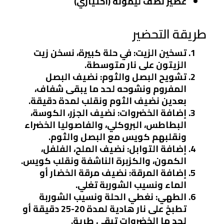
عصير نصف ليمونة (اختياري)
طريقة التحضير
تسخين الزيت
: في حلة كبيرة، نسخن زيت
الزيتون على نار متوسطة.
تشويح البصل والثوم
: نضيف البصل
المفروم ونشوحه لحد ما يبقى شفاف،
بعدين نضيف الثوم ونقلب لمدة دقيقة.
إضافة الخضروات
: نضيف الجزر، الكوسة،
البطاطس، البروكلي، والفاصوليا الخضراء
ونقلبهم كويس مع البصل والثوم.
إضافة التوابل
: نضيف الملح، الفلفل،
الكمون، والكزبرة الناشفة ونقلب كويس.
إضافة المرقة
: نضيف مرقة الخضار أو
الماء ونسيب الشوربة تغلي.
الطهي
: نغطي الحلة ونسيب الشوربة
تطبخ على نار هادية لمدة 20-25 دقيقة أو
لحد ما الخضروات تبقى طرية.