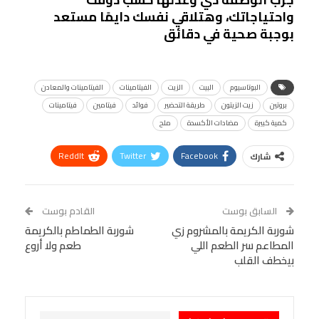
واحتياجاتك، وهتلاقي نفسك دايمًا مستعد
بوجبة صحية في دقائق
البوتاسيوم
البيت
الزيت
الفيتامينات
الفيتامينات والمعادن
بروتين
زيت الزيتون
طريقة التحضير
فوائد
فيتامين
فيتامينات
كمية كبيرة
مضادات الأكسدة
ملح
ReddIt
Twitter
Facebook
شارك
Linkedin
Facebook Messenger
WhatsApp
Telegram
Tumblr
السابق بوست
القادم بوست
البريد الإلكتروني
شوربة الكريمة بالمشروم زي
StumbleUpon
VK
شوربة الطماطم بالكريمة
المطاعم سر الطعم اللي
طعم ولا أروع
Viber
BlackBerry
LINE
Digg
بيخطف القلب
طباعة
OK.ru
Pinterest