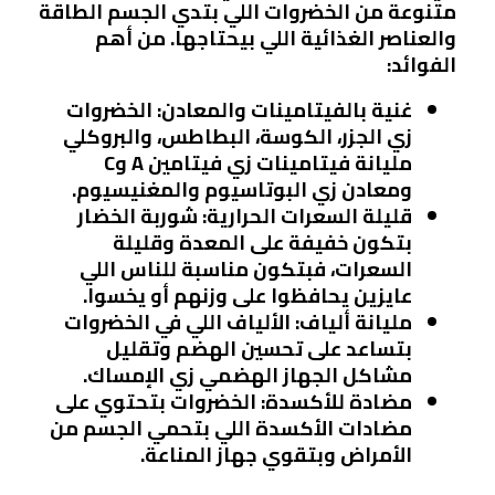
متنوعة من الخضروات اللي بتدي الجسم الطاقة
والعناصر الغذائية اللي بيحتاجها. من أهم
الفوائد:
غنية بالفيتامينات والمعادن
: الخضروات
زي الجزر، الكوسة، البطاطس، والبروكلي
مليانة فيتامينات زي فيتامين A وC
ومعادن زي البوتاسيوم والمغنيسيوم.
قليلة السعرات الحرارية
: شوربة الخضار
بتكون خفيفة على المعدة وقليلة
السعرات، فبتكون مناسبة للناس اللي
عايزين يحافظوا على وزنهم أو يخسوا.
مليانة ألياف
: الألياف اللي في الخضروات
بتساعد على تحسين الهضم وتقليل
مشاكل الجهاز الهضمي زي الإمساك.
مضادة للأكسدة
: الخضروات بتحتوي على
مضادات الأكسدة اللي بتحمي الجسم من
الأمراض وبتقوي جهاز المناعة.