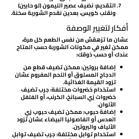
التقديم
: نضيف عصير الليمون (لو حابين)
ونقلب كويس، بعدين نقدم الشوربة سخنة.
أفكار لتغيير الوصفة
عشان ما تزهقش من نفس الطعم كل مرة،
ممكن تغير في مكونات الشوربة حسب المتاح
عندك أو حسب ذوقك:
إضافة بروتين
: ممكن تضيف قطع من
الدجاج المسلوق أو اللحم المفروم عشان
تزود القيمة الغذائية.
استخدام خضروات مختلفة
: جرب تضيف
خضروات زي السبانخ، الكرنب، أو الفلفل
الألوان.
إضافة حبوب
: ممكن تضيف حبوب زي
العدس أو الفاصوليا البيضاء عشان تزود
الألياف والبروتين.
استخدام توابل مختلفة
: جرب تضيف توابل