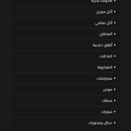
مأكولات بحرية
أكل سورى
أكل صيامي
المحاشي
أطباق خليجية
المخللات
المعكرونة
سندوتشات
صوص
سلطات
شوربات
عجائن ومخبوزات