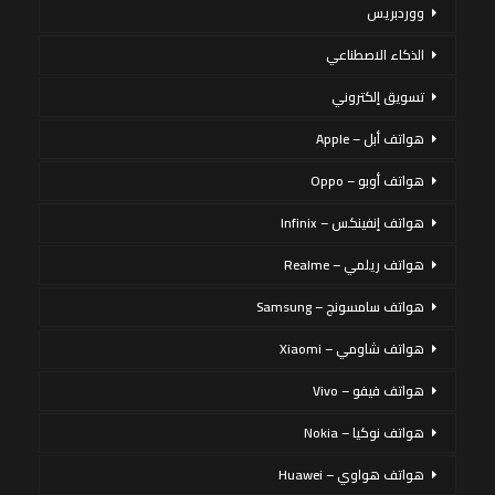
ووردبريس
الذكاء الاصطناعي
تسويق إلكتروني
هواتف أبل – Apple
هواتف أوبو – Oppo
هواتف إنفينكس – Infinix
هواتف ريلمي – Realme
هواتف سامسونج – Samsung
هواتف شاومي – Xiaomi
هواتف فيفو – Vivo
هواتف نوكيا – Nokia
هواتف هواوي – Huawei