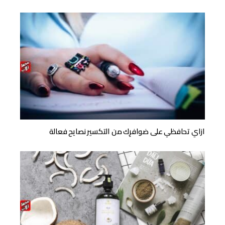
ازاي تحافظي على ضوافرِك من التكسير نصايح فعالة