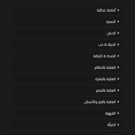
أنظمة غذائية
الاسرة
الحمل
الحياة & حب
الصحة & اللياقة
العناية بالاظافر
العناية بالبشرة
العناية بالشعر
العناية بالفم والأسنان
القهوة
المرأة