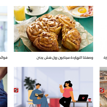
زة
وصفتنا النهاردة سينابون رول هش يجنن
فوائد الفاز