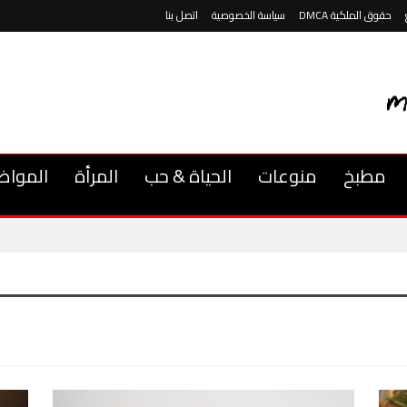
حقوق الملكية DMCA
سياسة الخصوصية
اتصل بنا
مطبخ
منوعات
الحياة & حب
المرأة
المواض