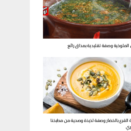
الملوخية وصفة تقليدية بمذاق رائع
 القرع بالخضار وصفة لذيذة وصحية من مطبخنا
ري