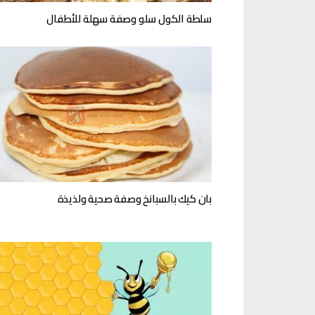
سلطة الكول سلو وصفة سهلة للأطفال
بان كيك بالسبانخ وصفة صحية ولذيذة